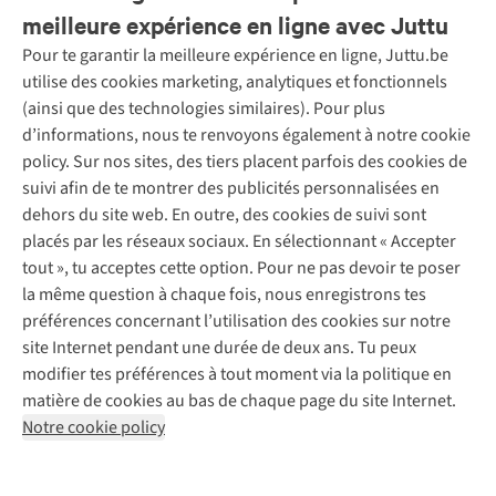
meilleure expérience en ligne avec Juttu
Pour te garantir la meilleure expérience en ligne, Juttu.be
Service client
utilise des cookies marketing, analytiques et fonctionnels
(ainsi que des technologies similaires). Pour plus
Questions fréquentes
d’informations, nous te renvoyons également à notre cookie
Nos services
Commander
policy. Sur nos sites, des tiers placent parfois des cookies de
Payer
Vintage - ReJUsed
suivi afin de te montrer des publicités personnalisées en
Juttu
10 % réduction étudiants
Atelier de couture
dehors du site web. En outre, des cookies de suivi sont
Klarna : post-paiement
Personal shopping
placés par les réseaux sociaux. En sélectionnant « Accepter
Qui sommes-nous ?
Livraison
Boîte à vêtements
tout », tu acceptes cette option. Pour ne pas devoir te poser
Juttu Friends
Abonne-toi à la newsletter
Retourner
Événements / ateliers
la même question à chaque fois, nous enregistrons tes
Inspiration
Rétractation d'une commande
préférences concernant l’utilisation des cookies sur notre
Travailler chez Juttu
Garantie
Suivez-nous
site Internet pendant une durée de deux ans. Tu peux
Nos magasins
Contact
modifier tes préférences à tout moment via la politique en
Le monde de Juttu
matière de cookies au bas de chaque page du site Internet.
Entrepreneuriat responsable
Notre cookie policy
Déclaration d’accessibilité
Mentions légales
Politique de confidentialté
Conditions générales
Cookie policy