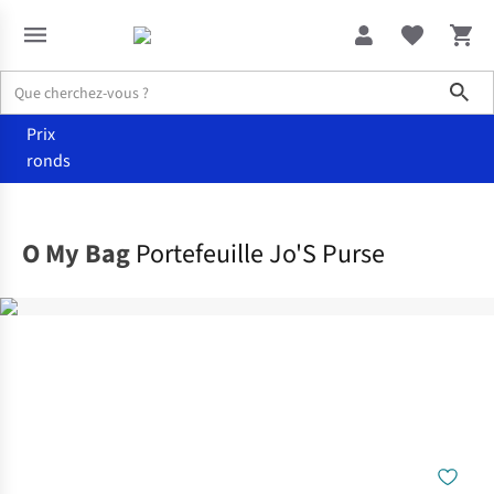
Sho
Prix
ronds
Accessoires
Portefeuilles
O My Bag
Portefeuille Jo'S Purse