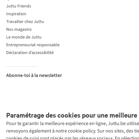
Juttu Friends
Inspiration
Travailler chez Juttu
Nos magasins
Le monde de Juttu
Entrepreneuriat responsable
Déclaration d’accessibilité
Abonne-toi à la newsletter
Paramétrage des cookies pour une meilleure 
Pour te garantir la meilleure expérience en ligne, Juttu.be utili
Menti
renvoyons également à notre cookie policy. Sur nos sites, des ti
Retail Concepts
cookies de suivi sont placés par les réseaux sociaux. En sélecti