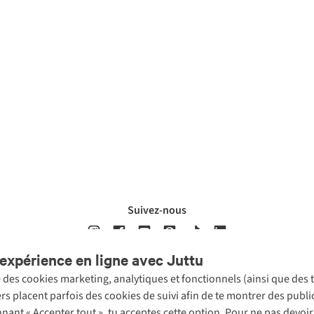
Suivez-nous
expérience en ligne avec Juttu
se des cookies marketing, analytiques et fonctionnels (ainsi que des
ons légales
Politique de confidentialté
Conditions générales
Cookie 
ers placent parfois des cookies de suivi afin de te montrer des publ
onnant « Accepter tout », tu acceptes cette option. Pour ne pas devo