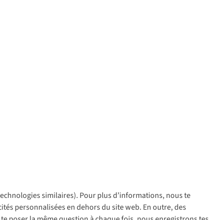
 technologies similaires). Pour plus d’informations, nous te
policy
icités personnalisées en dehors du site web. En outre, des
ir te poser la même question à chaque fois, nous enregistrons tes