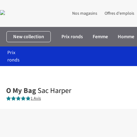
Nos magasins
Offres d'emplois
New collection
Prix ronds
Femme
Homme
Prix
ronds
Accueil
Femme
Accessoires
Sacs à main
Sac Harper
O My Bag
Sac Harper
1 Avis