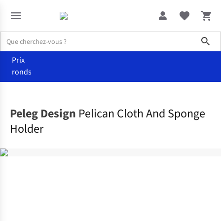
Sho
Prix
ronds
Maison
Autres
Peleg Design
Pelican Cloth And Sponge
Holder