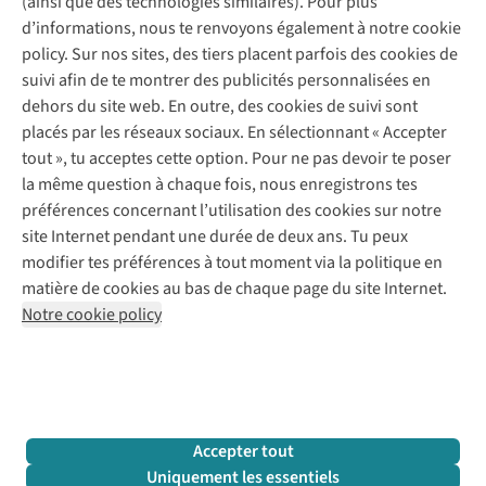
(ainsi que des technologies similaires). Pour plus
Questions fréquentes
d’informations, nous te renvoyons également à notre cookie
Nos services
Commander
policy. Sur nos sites, des tiers placent parfois des cookies de
Payer
Vintage - ReJUsed
suivi afin de te montrer des publicités personnalisées en
Juttu
10 % réduction étudiants
Atelier de couture
dehors du site web. En outre, des cookies de suivi sont
Klarna : post-paiement
Personal shopping
placés par les réseaux sociaux. En sélectionnant « Accepter
Qui sommes-nous ?
Livraison
Boîte à vêtements
tout », tu acceptes cette option. Pour ne pas devoir te poser
Juttu Friends
Abonne-toi à la newsletter
Retourner
Événements / ateliers
la même question à chaque fois, nous enregistrons tes
Inspiration
Rétractation d'une commande
préférences concernant l’utilisation des cookies sur notre
Travailler chez Juttu
Garantie
Suivez-nous
site Internet pendant une durée de deux ans. Tu peux
Nos magasins
Contact
modifier tes préférences à tout moment via la politique en
Le monde de Juttu
matière de cookies au bas de chaque page du site Internet.
Entrepreneuriat responsable
Notre cookie policy
Déclaration d’accessibilité
Mentions légales
Politique de confidentialté
Conditions générales
Cookie policy
Retail Concepts N.V.,
Smallandlaan 9,
2660 Hoboken
team@juttu.be
+32 (0)3 828 30 15
Accepter tout
BTW BE 0416.762.280
Uniquement les essentiels