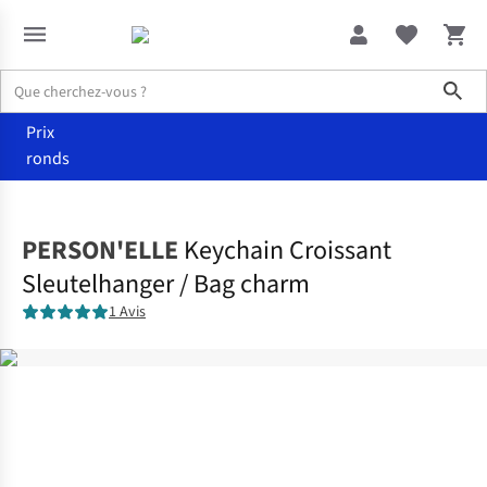
Sho
Prix
ronds
Accessoires
Bag charms
PERSON'ELLE
Keychain Croissant
Sleutelhanger / Bag charm
1 Avis