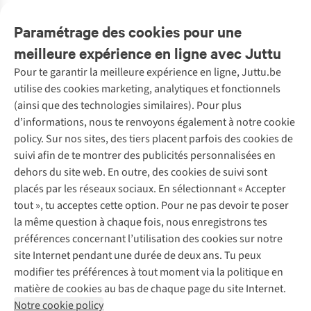
disponible
disponible
disponible
disponible
disponible
disponible
Paramétrage des cookies pour une
meilleure expérience en ligne avec Juttu
Pour te garantir la meilleure expérience en ligne, Juttu.be
Service client
utilise des cookies marketing, analytiques et fonctionnels
(ainsi que des technologies similaires). Pour plus
Questions fréquentes
d’informations, nous te renvoyons également à notre cookie
Nos services
Commander
policy. Sur nos sites, des tiers placent parfois des cookies de
Payer
Vintage - ReJUsed
suivi afin de te montrer des publicités personnalisées en
Juttu
10 % réduction étudiants
Atelier de couture
dehors du site web. En outre, des cookies de suivi sont
Klarna : post-paiement
Personal shopping
placés par les réseaux sociaux. En sélectionnant « Accepter
Qui sommes-nous ?
Livraison
Boîte à vêtements
tout », tu acceptes cette option. Pour ne pas devoir te poser
Juttu Friends
Abonne-toi à la newsletter
Retourner
Événements / ateliers
la même question à chaque fois, nous enregistrons tes
Inspiration
Rétractation d'une commande
préférences concernant l’utilisation des cookies sur notre
Travailler chez Juttu
Garantie
Suivez-nous
site Internet pendant une durée de deux ans. Tu peux
Nos magasins
Contact
modifier tes préférences à tout moment via la politique en
Le monde de Juttu
matière de cookies au bas de chaque page du site Internet.
Entrepreneuriat responsable
Notre cookie policy