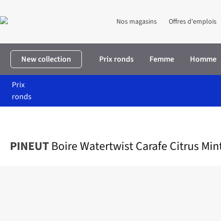
Nos magasins
Offres d'emplois
New collection
Prix ronds
Femme
Homme
Prix
ronds
Accueil
Nourriture
Boire Watertwist Carafe Citrus Mint Verbena
PINEUT
Boire Watertwist Carafe Citrus Min