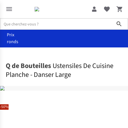
Sho
Prix
ronds
Maison
Cuisine
Q de Bouteilles
Ustensiles De Cuisine
Planche - Danser Large
-50%