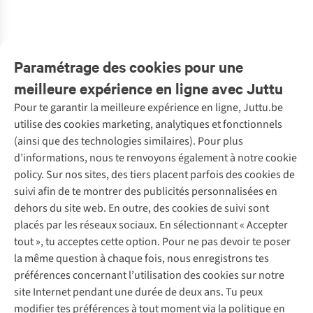
Sunflower 1.0 L
Snack Tray,
Snack Tray
Diamond
€24,98
Yellow Glass
Glint
Muse
Effect. Pink And
Pu
1
couleur
1
couleur
1
couleur
1
couleur
1
couleur
1
couleur
disponible
disponible
disponible
disponible
disponible
disponible
Paramétrage des cookies pour une
meilleure expérience en ligne avec Juttu
Pour te garantir la meilleure expérience en ligne, Juttu.be
Service client
utilise des cookies marketing, analytiques et fonctionnels
(ainsi que des technologies similaires). Pour plus
Questions fréquentes
d’informations, nous te renvoyons également à notre cookie
Nos services
Commander
policy. Sur nos sites, des tiers placent parfois des cookies de
Payer
Vintage - ReJUsed
suivi afin de te montrer des publicités personnalisées en
Juttu
10 % réduction étudiants
Atelier de couture
dehors du site web. En outre, des cookies de suivi sont
Klarna : post-paiement
Personal shopping
placés par les réseaux sociaux. En sélectionnant « Accepter
Qui sommes-nous ?
Livraison
Boîte à vêtements
tout », tu acceptes cette option. Pour ne pas devoir te poser
Juttu Friends
Abonne-toi à la newsletter
Retourner
Événements / ateliers
la même question à chaque fois, nous enregistrons tes
Inspiration
Rétractation d'une commande
préférences concernant l’utilisation des cookies sur notre
Travailler chez Juttu
Garantie
Suivez-nous
site Internet pendant une durée de deux ans. Tu peux
Nos magasins
Contact
modifier tes préférences à tout moment via la politique en