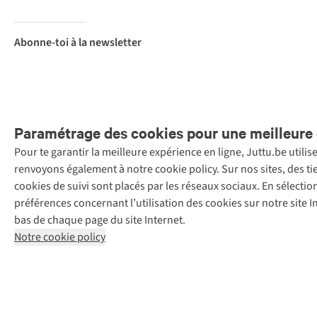
Abonne-toi à la newsletter
Paramétrage des cookies pour une meilleure 
Pour te garantir la meilleure expérience en ligne, Juttu.be utili
Menti
renvoyons également à notre cookie policy. Sur nos sites, des ti
Retail Concepts
cookies de suivi sont placés par les réseaux sociaux. En sélecti
N.V.,
préférences concernant l’utilisation des cookies sur notre site
Smallandlaan
bas de chaque page du site Internet.
9, 2660
Notre cookie policy
Hoboken
+32 (0)3 828
30 15
team@juttu.be