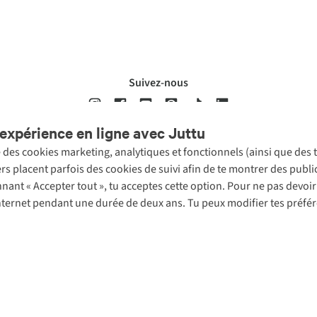
Suivez-nous
expérience en ligne avec Juttu
se des cookies marketing, analytiques et fonctionnels (ainsi que des
ons légales
Politique de confidentialté
Conditions générales
Cookie 
ers placent parfois des cookies de suivi afin de te montrer des publ
onnant « Accepter tout », tu acceptes cette option. Pour ne pas devo
 Internet pendant une durée de deux ans. Tu peux modifier tes préfé