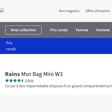
Nos magasins
Offres d'emplois
New collection
Prix ronds
Femme
Homme
Prix
ronds
Accueil
Femme
Accessoires
Sacs à dos
Msn Bag Mini W3
Rains
Msn Bag Mini W3
3 Avis
Ce sac à dos imperméable dispose d'un grand compartiment princi