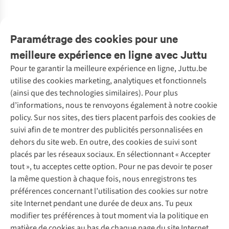
%
%
1
couleur
1
couleur
1
couleur
1
couleur
1
couleur
1
couleur
1
couleur
1
couleur
disponible
disponible
disponible
disponible
disponible
disponible
disponible
disponible
Paramétrage des cookies pour une
meilleure expérience en ligne avec Juttu
Pour te garantir la meilleure expérience en ligne, Juttu.be
Service client
utilise des cookies marketing, analytiques et fonctionnels
(ainsi que des technologies similaires). Pour plus
Questions fréquentes
d’informations, nous te renvoyons également à notre cookie
Nos services
Commander
policy. Sur nos sites, des tiers placent parfois des cookies de
Payer
Vintage - ReJUsed
suivi afin de te montrer des publicités personnalisées en
Juttu
10 % réduction étudiants
Atelier de couture
dehors du site web. En outre, des cookies de suivi sont
Klarna : post-paiement
Personal shopping
placés par les réseaux sociaux. En sélectionnant « Accepter
Qui sommes-nous ?
Livraison
Boîte à vêtements
tout », tu acceptes cette option. Pour ne pas devoir te poser
Juttu Friends
Abonne-toi à la newsletter
Retourner
Événements / ateliers
la même question à chaque fois, nous enregistrons tes
Inspiration
Rétractation d'une commande
préférences concernant l’utilisation des cookies sur notre
Travailler chez Juttu
Garantie
Suivez-nous
site Internet pendant une durée de deux ans. Tu peux
Nos magasins
Contact
modifier tes préférences à tout moment via la politique en
Le monde de Juttu
matière de cookies au bas de chaque page du site Internet.