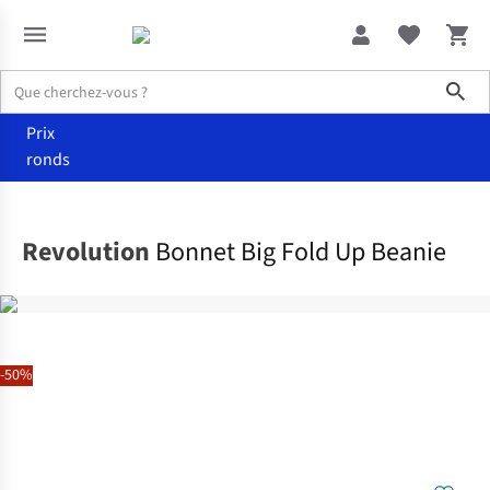
Sho
Prix
ronds
Accessoires
Bonnets
Revolution
Bonnet Big Fold Up Beanie
-50%