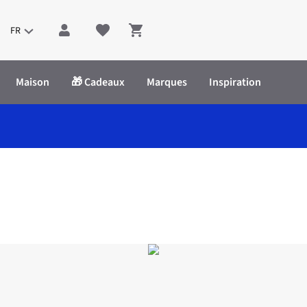
FR
Shopping cart
Maison
🎁 Cadeaux
Marques
Inspiration
ket Ex