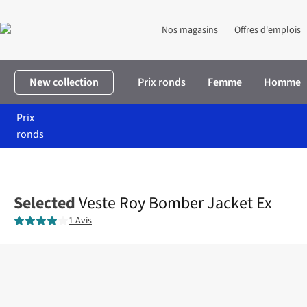
Nos magasins
Offres d'emplois
New collection
Prix ronds
Femme
Homme
Prix
ronds
Accueil
Homme
Vêtements
Manteaux
Veste Roy Bomber Jac
Selected
Veste Roy Bomber Jacket Ex
1 Avis