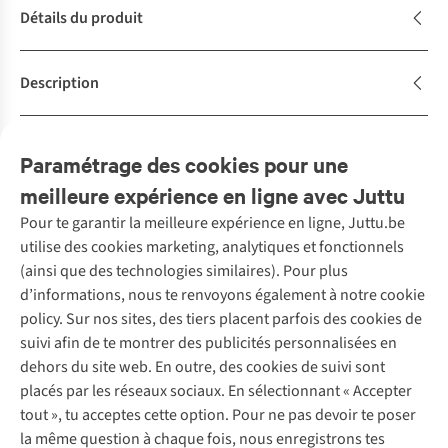
Détails du produit
Description
Caractéristiques de durabilité
Paramétrage des cookies pour une
meilleure expérience en ligne avec Juttu
Pour te garantir la meilleure expérience en ligne, Juttu.be
Service client
utilise des cookies marketing, analytiques et fonctionnels
(ainsi que des technologies similaires). Pour plus
Questions fréquentes
d’informations, nous te renvoyons également à notre cookie
Nos services
Commander
policy. Sur nos sites, des tiers placent parfois des cookies de
Payer
Vintage - ReJUsed
suivi afin de te montrer des publicités personnalisées en
Juttu
10 % réduction étudiants
Atelier de couture
dehors du site web. En outre, des cookies de suivi sont
Klarna : post-paiement
Personal shopping
placés par les réseaux sociaux. En sélectionnant « Accepter
Qui sommes-nous ?
Livraison
Boîte à vêtements
tout », tu acceptes cette option. Pour ne pas devoir te poser
Juttu Friends
Abonne-toi à la newsletter
Retourner
Événements / ateliers
la même question à chaque fois, nous enregistrons tes
Inspiration