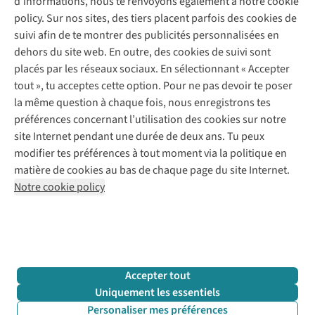
d’informations, nous te renvoyons également à notre cookie
Nos services
Commander
policy. Sur nos sites, des tiers placent parfois des cookies de
Payer
Vintage - ReJUsed
suivi afin de te montrer des publicités personnalisées en
Juttu
10 % réduction étudiants
Atelier de couture
dehors du site web. En outre, des cookies de suivi sont
Klarna : post-paiement
Personal shopping
placés par les réseaux sociaux. En sélectionnant « Accepter
Qui sommes-nous ?
Livraison
Boîte à vêtements
tout », tu acceptes cette option. Pour ne pas devoir te poser
Juttu Friends
Abonne-toi à la newsletter
Retourner
Événements / ateliers
la même question à chaque fois, nous enregistrons tes
Inspiration
Rétractation d'une commande
préférences concernant l’utilisation des cookies sur notre
Travailler chez Juttu
Garantie
Suivez-nous
site Internet pendant une durée de deux ans. Tu peux
Nos magasins
Contact
modifier tes préférences à tout moment via la politique en
Le monde de Juttu
matière de cookies au bas de chaque page du site Internet.
Entrepreneuriat responsable
Notre cookie policy
Déclaration d’accessibilité
Mentions légales
Politique de confidentialté
Conditions générales
Cookie policy
Retail Concepts N.V.,
Smallandlaan 9,
2660 Hoboken
team@juttu.be
+32 (0)3 828 30 15
Accepter tout
BTW BE 0416.762.280
Uniquement les essentiels
Personaliser mes préférences