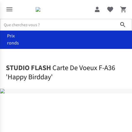
Sho
Prix
ronds
Accueil
Maison & décoration
STUDIO FLASH
Carte De Voeux F-A36
'Happy Birdday'