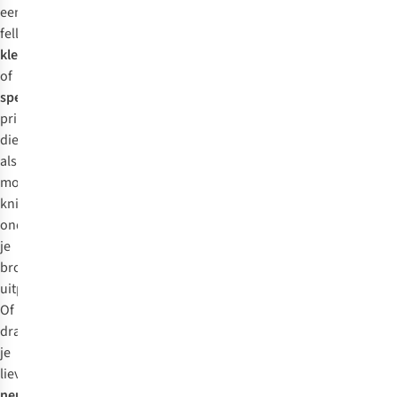
een
felle
kleur
of
speelse
print,
die
als
modieuze
knipoog
onder
je
broekspijpen
uitpiepen.
Of
draag
je
liever
neutrale