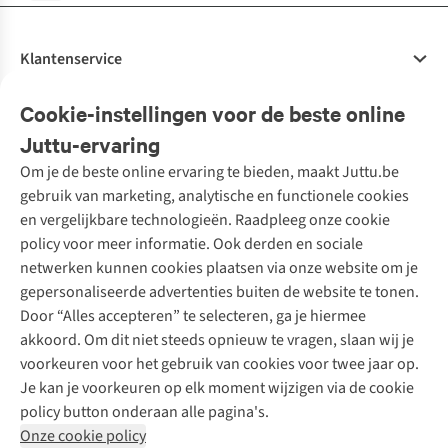
Klantenservice
Veelgestelde vragen
Cookie-instellingen voor de beste online
Onze diensten
Bestellen
Juttu-ervaring
Betalen
Tweedehands - ReJUsed
Om je de beste online ervaring te bieden, maakt Juttu.be
Juttu
10% studentenkorting
Kledingatelier
gebruik van marketing, analytische en functionele cookies
Klarna - achteraf betalen
Personal shopping
Over ons
en vergelijkbare technologieën. Raadpleeg onze cookie
Levering
Merken
Textielbox
Juttu Friends
policy voor meer informatie. Ook derden en sociale
Retourneren
Events / workshops
Inspiratie
netwerken kunnen cookies plaatsen via onze website om je
Nathalie Vleeschouwer
Bestelling herroepen
Werken bij Juttu
gepersonaliseerde advertenties buiten de website te tonen.
Selected dames
Garantie
Meld je aan voor de nieuwsbrief
Onze winkels
Door “Alles accepteren” te selecteren, ga je hiermee
HKLiving
Contact
De wereld van Juttu
akkoord. Om dit niet steeds opnieuw te vragen, slaan wij je
Dickies
Follow us
voorkeuren voor het gebruik van cookies voor twee jaar op.
Verantwoord ondernemen
Sessùn
Je kan je voorkeuren op elk moment wijzigen via de cookie
Toegankelijkheidsverklaring
Strom
policy button onderaan alle pagina's.
O My Bag
Onze cookie policy
Revolution