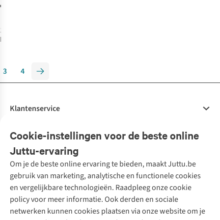
€8,95
1
kleur
beschikbaar
3
4
Klantenservice
Veelgestelde vragen
Cookie-instellingen voor de beste online
Onze diensten
Bestellen
Juttu-ervaring
Betalen
Tweedehands - ReJUsed
Om je de beste online ervaring te bieden, maakt Juttu.be
Juttu
10% studentenkorting
Kledingatelier
gebruik van marketing, analytische en functionele cookies
Klarna - achteraf betalen
Personal shopping
Over ons
en vergelijkbare technologieën. Raadpleeg onze cookie
Levering
Merken
Textielbox
Juttu Friends
policy voor meer informatie. Ook derden en sociale
Retourneren
Events / workshops
Inspiratie
netwerken kunnen cookies plaatsen via onze website om je
Nathalie Vleeschouwer
Bestelling herroepen