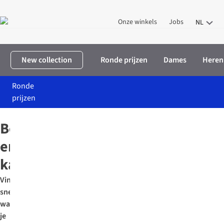
Onze winkels
Jobs
NL
New collection
Ronde prijzen
Dames
Heren
Ronde
prijzen
Home
Boeken
Boeken
en
kaartjes
Vind
snel
wat
je