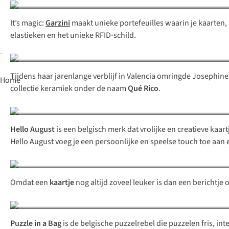
It’s magic:
Garzini
maakt unieke portefeuilles waarin je kaarten, ba
elastieken en het unieke RFID-schild.
Tijdens haar jarenlange verblijf in Valencia omringde Josephine C
Home
collectie keramiek onder de naam
Qué Rico
.
Hello August
is een belgisch merk dat vrolijke en creatieve kaar
Hello August voeg je een persoonlijke en speelse touch toe aan 
Omdat een
kaartje
nog altijd zoveel leuker is dan een bericht
Puzzle in a Bag
is de belgische puzzelrebel die puzzelen fris, inte