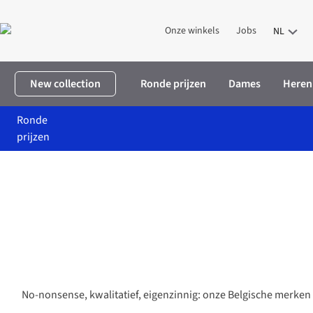
Onze winkels
Jobs
NL
New collection
Ronde prijzen
Dames
Heren
Ronde
prijzen
No-nonsense, kwalitatief, eigenzinnig: onze Belgische merken 