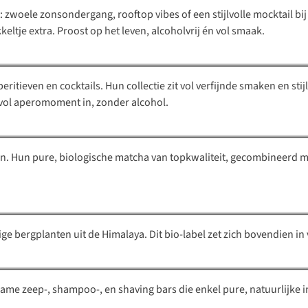
zwoele zonsondergang, rooftop vibes of een stijlvolle mocktail bij 
Sekreto Drinks
keltje extra. Proost op het leven, alcoholvrij én vol smaak.
eritieven en cocktails. Hun collectie zit vol verfijnde smaken en sti
The Matcha Mates
vol aperomoment in, zonder alcohol.
. Hun pure, biologische matcha van topkwaliteit, gecombineerd met
CÎME
Wondr
ge bergplanten uit de Himalaya. Dit bio-label zet zich bovendien in 
zame zeep-, shampoo-, en shaving
bars
die enkel pure, natuurlijke
Ray