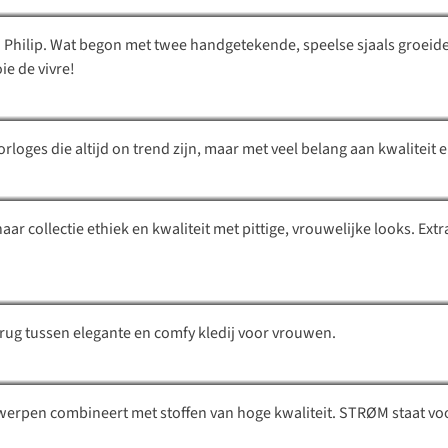
n Philip. Wat begon met twee handgetekende, speelse sjaals groeide u
Komono
ie de vivre!
Four Roses
rloges die altijd on trend zijn, maar met veel belang aan kwaliteit
ar collectie ethiek en kwaliteit met pittige, vrouwelijke looks. Extr
Nathalie Vleeschouwer
STRØM
rug tussen elegante en comfy kledij voor vrouwen.
Garzini
werpen combineert met stoffen van hoge kwaliteit. STRØM staat voo