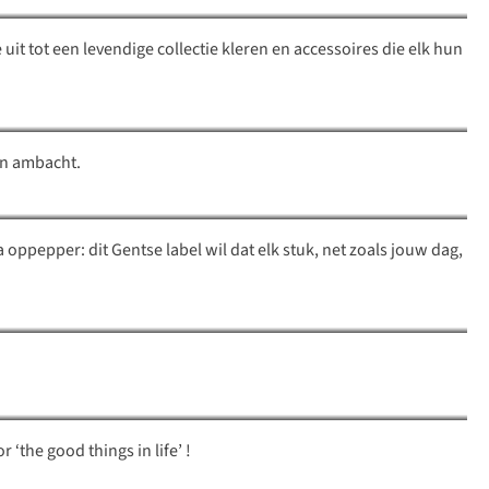
it tot een levendige collectie kleren en accessoires die elk hun
 en ambacht.
a oppepper: dit Gentse label wil dat elk stuk, net zoals jouw dag,
r ‘
the good things in life’
!