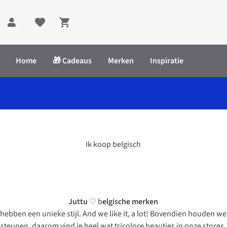
Shopping cart
Home
🎁 Cadeaus
Merken
Inspiratie
Ik koop belgisch
Juttu
♡ b
elgische merken
hebben een unieke stijl. And we like it, a lot! Bovendien houden w
steunen, daarom vind je heel wat tricolore beauties in onze stores.