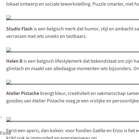
lokaal ontwerp en sociale tewerkstelling. Puzzle smarter, niet h
Studio Flash
is een belgisch merk dat humor, stijl en ambacht s
verrassen met iets unieks en tastbaars.
Helen B
is een belgisch lifestylemerk dat bekendstaat om zijn h
glimlach en maakt van alledaagse momenten iets bijzonders. On
Atelier Pistache
brengt kleur, creativiteit en vakmanschap samen. 
goodies van Atelier Pistache voeg je een vrolijke en persoonlij
Eerst een apero, dan koken: voor foodies Gaëlle en Enzo is het e
Food
krikt ook je immuniteit en energieniveau op.