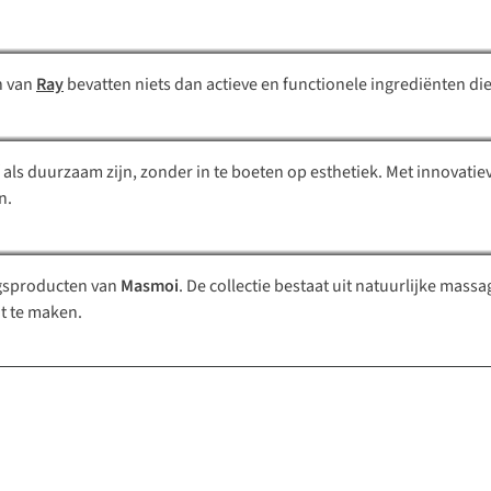
MORO
n van
Ray
bevatten niets dan actieve en functionele ingrediënten die
f als duurzaam zijn, zonder in te boeten op esthetiek. Met innovat
Masmoi
n.
ngsproducten van
Masmoi
. De collectie bestaat uit natuurlijke mas
 te maken.