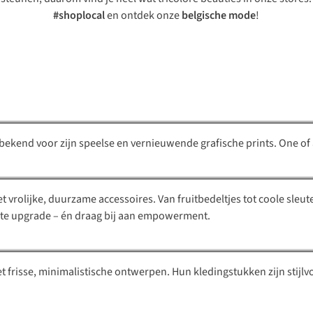
#shoplocal
en ontdek onze
belgische mode
!
Antwrp
Person’elle
 bekend voor zijn speelse en vernieuwende grafische prints.
One of 
 vrolijke, duurzame accessoires. Van fruitbedeltjes tot coole sleut
Twns The Label
mante upgrade – én draag bij aan empowerment.
t frisse, minimalistische ontwerpen. Hun kledingstukken zijn stijlv
Figurati