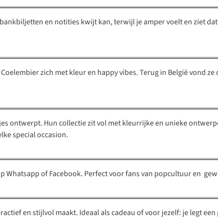
nkbiljetten en notities kwijt kan, terwijl je amper voelt en ziet dat
QUÉ RICO
oelembier zich met kleur en happy vibes. Terug in België vond ze de i
Hello August
tjes ontwerpt. Hun collectie zit vol met kleurrijke en unieke ontwe
Kaart Blanche
elke
special occasion
.
Puzzle in a bag
je op Whatsapp of Facebook. Perfect voor fans van popcultuur en g
ractief en stijlvol maakt. Ideaal als cadeau of voor jezelf: je legt ee