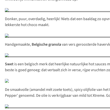
Donker, puur, overdadig, heerlijk! Niets dat een baaldag zo opvro
lekkerste
hot choco
maakt.
Handgemaakte,
Belgische granola
van vers geroosterde havervl
Swet
is een belgisch merk dat heerlijke natuurlijke hot sauces 
beste is goed genoeg: dat vertaalt zich in verse, rijpe vruchte
De smaakvolle (amandel mét zoete toets),
spicy
olijfolie van he
Pepper’ genoemd. De olie is verkrijgbaar van mild tot Xtreme.
G