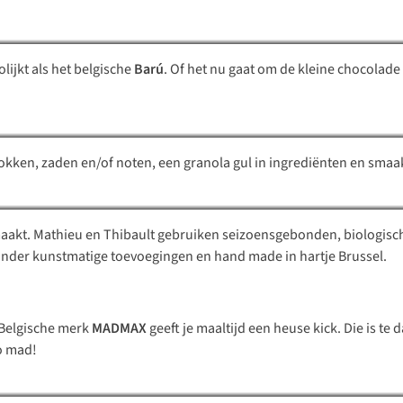
lijkt als het belgische
Barú
. Of het nu gaat om de kleine chocolad
I Just Love Breakfast
Swet
okken, zaden en/of noten, een granola gul in ingrediënten en smaa
maakt. Mathieu en Thibault gebruiken seizoensgebonden, biologische
MADMAX
n zonder kunstmatige toevoegingen en
hand made in
hartje Brussel.
t Belgische merk
MADMAX
geeft je maaltijd een heuse
kick.
Die is te 
Aperiniets
o mad!