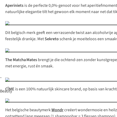
Aperiniets
is de perfecte 0,0%-genoot voor het aperitiefmoment: 
natuurlijke elegantie tilt het gewoon elk moment naar net dat tik
Dit belgisch merk geeft een verrassende twist aan alcoholvrije ap
feestelijk drankje. Met
Sekreto
schenk je moeiteloos een smaak
The Matcha Mates
brengt je die ochtend‑zen zonder kunstgrepen
met energie, rust én smaak.
CÎME
is een 100% natuurlijk skincare brand, op basis van krachti
Beauty
Het belgische beautymerk
Wondr
creëert wondermooie en heil
ontzettend lang meegaan (1 shampoobar = 3 flessen shampoo).