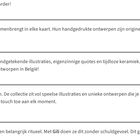
Studio Flash
arder!
amenbrengt in elke kaart. Hun handgedrukte ontwerpen zijn origine
Helen B
andgetekende illustraties, eigenzinnige quotes en tijdloze keramie
Atelier Pistache
tworpen in België!
De collectie zit vol speelse illustraties en unieke ontwerpen die je 
ke touch toe aan elk moment.
Gili
en belangrijk ritueel. Met
Gili
doen ze dit zonder schuldgevoel. Dit 
Barú