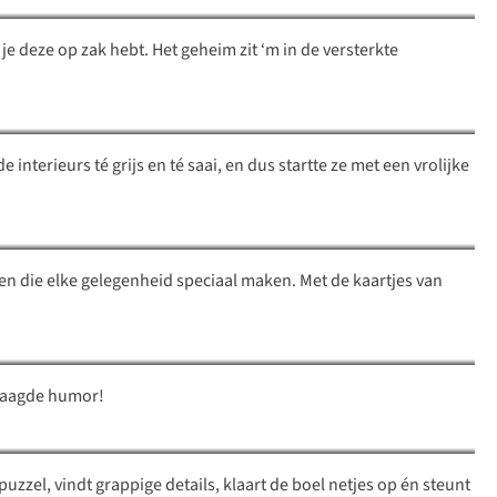
 je deze op zak hebt. Het geheim zit ‘m in de versterkte
nterieurs té grijs en té saai, en dus startte ze met een vrolijke
rpen die elke gelegenheid speciaal maken. Met de kaartjes van
ewaagde humor!
n puzzel, vindt grappige details, klaart de boel netjes op én steunt