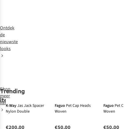
Ontdek
de
nieuwste
looks
Shop
the
look
Shop
Trending
Just arrived
Just arrived
meer
items
items
K-Way
Jas Jack Spacer
Faguo
Pet Cap Heads
Faguo
Pet Cap
Nylon Double
Woven
Woven
€200,00
€50,00
€50,00