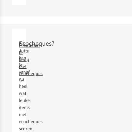
Ecocheques?
Bij
Producten
Juttu
te
kan
koop
je
met
vanaf
ecocheques
nu
heel
wat
leuke
items
met
ecocheques
scoren,