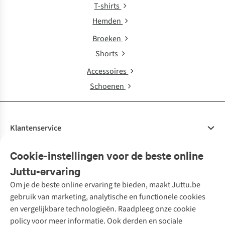
T-shirts
Hemden
Broeken
Shorts
Accessoires
Schoenen
Klantenservice
Veelgestelde vragen
Cookie-instellingen voor de beste online
Onze diensten
Bestellen
Juttu-ervaring
Betalen
Tweedehands - ReJUsed
Om je de beste online ervaring te bieden, maakt Juttu.be
Juttu
10% studentenkorting
Kledingatelier
gebruik van marketing, analytische en functionele cookies
Klarna - achteraf betalen
Personal shopping
Over ons
en vergelijkbare technologieën. Raadpleeg onze cookie
Levering
Merken
Textielbox
Juttu Friends
policy voor meer informatie. Ook derden en sociale
Retourneren