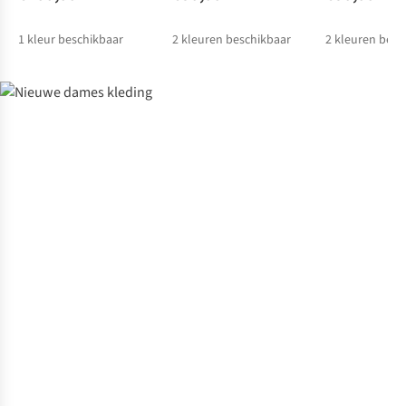
1
kleur beschikbaar
2
kleuren beschikbaar
2
kleuren besc
Personal shopping
Boek nu een afspraak