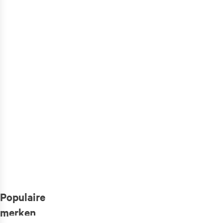
Alle herenkleding
Shop >
Populaire
merken