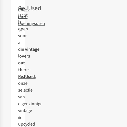
ReJUsed
De
Check
jacht
onze
is
openingsuren
open
voor
al
die
vintage
lovers
out
there
:
ReJUsed
,
onze
selectie
van
eigenzinnige
vintage
&
upcycled