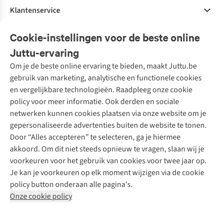
Klantenservice
Veelgestelde vragen
Cookie-instellingen voor de beste online
Onze diensten
Bestellen
Juttu-ervaring
Betalen
Tweedehands - ReJUsed
Om je de beste online ervaring te bieden, maakt Juttu.be
Juttu
10% studentenkorting
Kledingatelier
gebruik van marketing, analytische en functionele cookies
Klarna - achteraf betalen
Personal shopping
Over ons
en vergelijkbare technologieën. Raadpleeg onze cookie
Levering
Merken
Textielbox
Juttu Friends
policy voor meer informatie. Ook derden en sociale
Retourneren
Events / workshops
Inspiratie
netwerken kunnen cookies plaatsen via onze website om je
Nathalie Vleeschouwer
Bestelling herroepen
Werken bij Juttu
gepersonaliseerde advertenties buiten de website te tonen.
Selected dames
Garantie
Meld je aan voor de nieuwsbrief
Onze winkels
Door “Alles accepteren” te selecteren, ga je hiermee
HKLiving
Contact
akkoord. Om dit niet steeds opnieuw te vragen, slaan wij je
De wereld van Juttu
Dickies
Follow us
voorkeuren voor het gebruik van cookies voor twee jaar op.
Verantwoord ondernemen
Sessùn
Je kan je voorkeuren op elk moment wijzigen via de cookie
Toegankelijkheidsverklaring
Strom
policy button onderaan alle pagina's.
O My Bag
Onze cookie policy
Revolution
Disclaimer
Privacy Policy
Algemene voorwaarden
YAS