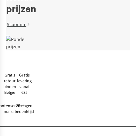
prijzen
Scoor nu
Blo
Br
da
d
Gratis
Gratis
retour
levering
binnen
vanaf
België
€35
antenservice:
30 dagen
ma-zat
bedenktijd