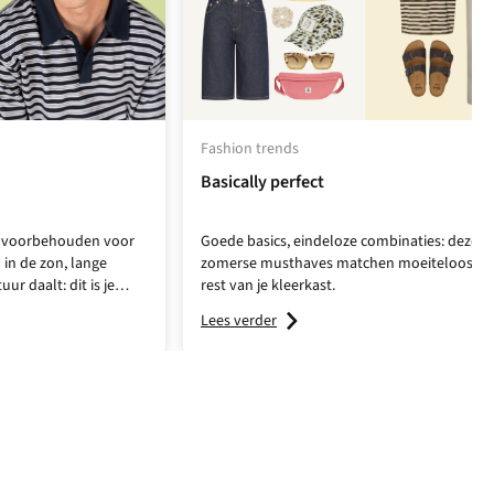
Fashion trends
Basically perfect
er voorbehouden voor
Goede basics, eindeloze combinaties: deze 4
in de zon, lange
zomerse musthaves matchen moeiteloos me
 daalt: dit is je
rest van je kleerkast.
iteloze
smart-casual
Lees verder
nen short voor zonnige
oversized blazer als
p een chino met
ite, maximale impact.