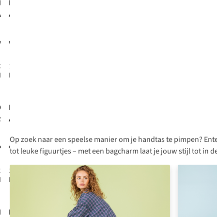
Becksöndergaard
Hvisk
Accessoire
Accessoire
Beaded Tassel
Pearl Charm
Charm
€15,00
€15,00
2
kleuren
1
kleur
beschikbaar
beschikbaar
O My Bag
Ichi
Sierraad Bag
Accessoire
Charm
Ialimone
Op zoek naar een speelse manier om je handtas te pimpen? Enter:
Cherry
Keychain -
€35,00
€9,95
tot leuke figuurtjes – met een bagcharm laat je jouw stijl tot in d
Bag charm
1
kleur
1
kleur
beschikbaar
beschikbaar
Bonnie
Bonnie