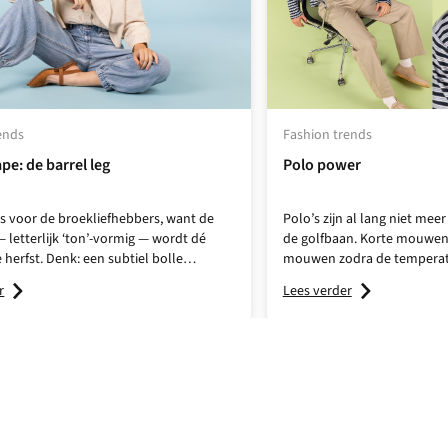
ends
Fashion trends
pe: de barrel leg
Polo power
s voor de broekliefhebbers, want de
Polo’s zijn al lang niet me
— letterlijk ‘ton’-vormig — wordt dé
de golfbaan. Korte mouwen 
 herfst. Denk: een subtiel bolle
mouwen zodra de temperatuur
e casual én chic staat, in een mix van
ultieme go-to voor die moe
r
Lees verder
n of opvallende prints.
look. Style hem op een lin
dagen, gooi hem onder een 
het afkoelt, of draag hem o
loafers. Eén item, zero moe