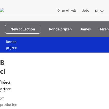
Onze winkels
Jobs
NL
New collection
Ronde prijzen
Dames
Heren
Ronde
prijzen
Home
Dames
Accessoires
Bag charms
Bag
charms
Filter &
sorteer
27
producten