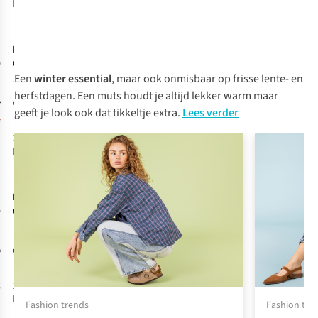
beschikbaar
beschikbaar
-50%
%
MSCH
Barts
Copenhagen
Oorwarmers
Een
winter
essential
, maar ook onmisbaar op frisse lente- en
Muts Mojo
Big Fur
2
Logo
Earmuffs
herfstdagen. Een muts houdt je altijd lekker warm maar
€29,95
€34,99
geeft je look ook dat tikkeltje extra.
Lees verder
€14,98
1
kleur
3
kleuren
beschikbaar
beschikbaar
%
Barts
Barts
Muts Fur
Oorwarmers
Cable Bandhat
Big Fur
2
Earmuffs
€34,99
€44,99
3
kleuren
1
kleur
beschikbaar
beschikbaar
Fashion trends
Fashion tre
-50%