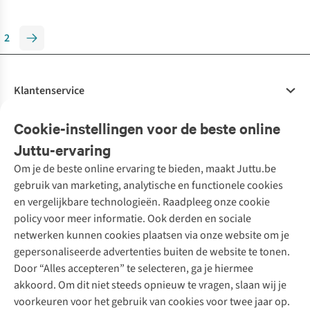
2
Klantenservice
Veelgestelde vragen
Cookie-instellingen voor de beste online
Onze diensten
Bestellen
Juttu-ervaring
Betalen
Tweedehands - ReJUsed
Om je de beste online ervaring te bieden, maakt Juttu.be
Juttu
10% studentenkorting
Kledingatelier
gebruik van marketing, analytische en functionele cookies
Klarna - achteraf betalen
Personal shopping
Over ons
en vergelijkbare technologieën. Raadpleeg onze cookie
Levering
Merken
Textielbox
Juttu Friends
policy voor meer informatie. Ook derden en sociale
Retourneren
Events / workshops
Inspiratie
netwerken kunnen cookies plaatsen via onze website om je
Nathalie Vleeschouwer
Bestelling herroepen
Werken bij Juttu
gepersonaliseerde advertenties buiten de website te tonen.
Selected dames
Garantie
Meld je aan voor de nieuwsbrief
Onze winkels
Door “Alles accepteren” te selecteren, ga je hiermee
HKLiving
Contact
De wereld van Juttu
akkoord. Om dit niet steeds opnieuw te vragen, slaan wij je
Dickies
Follow us
voorkeuren voor het gebruik van cookies voor twee jaar op.
Verantwoord ondernemen
Sessùn