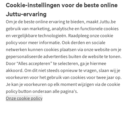
Veelgestelde vragen
Cookie-instellingen voor de beste online
Onze diensten
Bestellen
Juttu-ervaring
Betalen
Tweedehands - ReJUsed
Om je de beste online ervaring te bieden, maakt Juttu.be
Juttu
10% studentenkorting
Kledingatelier
gebruik van marketing, analytische en functionele cookies
Klarna - achteraf betalen
Personal shopping
Over ons
en vergelijkbare technologieën. Raadpleeg onze cookie
Levering
Merken
Textielbox
Juttu Friends
policy voor meer informatie. Ook derden en sociale
Retourneren
Events / workshops
Inspiratie
netwerken kunnen cookies plaatsen via onze website om je
Nathalie Vleeschouwer
Bestelling herroepen
Werken bij Juttu
gepersonaliseerde advertenties buiten de website te tonen.
Selected dames
Garantie
Meld je aan voor de nieuwsbrief
Onze winkels
Door “Alles accepteren” te selecteren, ga je hiermee
HKLiving
Contact
akkoord. Om dit niet steeds opnieuw te vragen, slaan wij je
De wereld van Juttu
Dickies
Follow us
voorkeuren voor het gebruik van cookies voor twee jaar op.
Verantwoord ondernemen
Sessùn
Je kan je voorkeuren op elk moment wijzigen via de cookie
Toegankelijkheidsverklaring
Strom
policy button onderaan alle pagina's.
O My Bag
Onze cookie policy
Revolution
Disclaimer
Privacy Policy
Algemene voorwaarden
YAS
Cookie Policy
Four Roses
Retail Concepts N.V.,
Smallandlaan 9,
2660 Hoboken