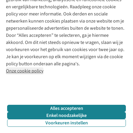
Klarna - achteraf betalen
Personal shopping
Over ons
en vergelijkbare technologieën. Raadpleeg onze cookie
Levering
Merken
Textielbox
Juttu Friends
policy voor meer informatie. Ook derden en sociale
Retourneren
Events / workshops
Inspiratie
netwerken kunnen cookies plaatsen via onze website om je
Nathalie Vleeschouwer
Bestelling herroepen
Werken bij Juttu
gepersonaliseerde advertenties buiten de website te tonen.
Selected dames
Garantie
Meld je aan voor de nieuwsbrief
Onze winkels
Door “Alles accepteren” te selecteren, ga je hiermee
HKLiving
Contact
akkoord. Om dit niet steeds opnieuw te vragen, slaan wij je
De wereld van Juttu
Dickies
Follow us
voorkeuren voor het gebruik van cookies voor twee jaar op.
Verantwoord ondernemen
Sessùn
Je kan je voorkeuren op elk moment wijzigen via de cookie
Toegankelijkheidsverklaring
Strom
policy button onderaan alle pagina's.
O My Bag
Onze cookie policy
Revolution
Disclaimer
Privacy Policy
Algemene voorwaarden
YAS
Cookie Policy
Four Roses
Retail Concepts N.V.,
Smallandlaan 9,
2660 Hoboken
team@juttu.be
+32 (0)3 828 30 15
Alles accepteren
BTW BE 0416.762.280
Enkel noodzakelijke
Voorkeuren instellen
Filter & sorteer