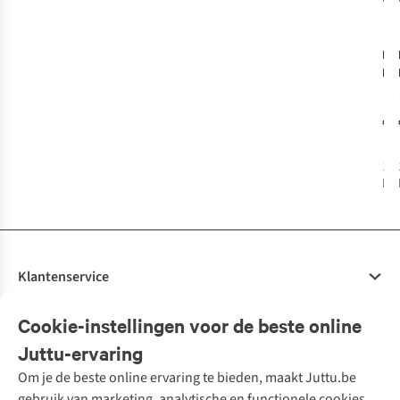
I J
Bre
Gra
gr
€7
1
k
bes
Klantenservice
Veelgestelde vragen
Cookie-instellingen voor de beste online
Onze diensten
Bestellen
Juttu-ervaring
Betalen
Tweedehands - ReJUsed
Om je de beste online ervaring te bieden, maakt Juttu.be
Juttu
10% studentenkorting
Kledingatelier
gebruik van marketing, analytische en functionele cookies