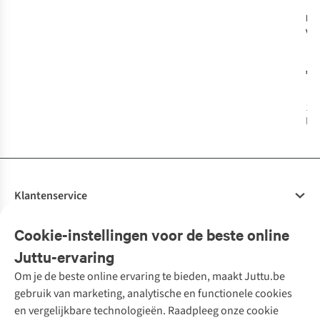
Mil
Vo
Fin
€2
1
k
bes
Klantenservice
Veelgestelde vragen
Cookie-instellingen voor de beste online
Onze diensten
Bestellen
Juttu-ervaring
Betalen
Tweedehands - ReJUsed
Om je de beste online ervaring te bieden, maakt Juttu.be
Juttu
10% studentenkorting
Kledingatelier
gebruik van marketing, analytische en functionele cookies
Klarna - achteraf betalen
Personal shopping
Over ons
en vergelijkbare technologieën. Raadpleeg onze cookie
Levering
Merken
Textielbox