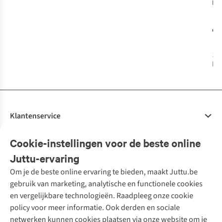
De
Ke
Mis
€2
Ma
1
k
bes
Klantenservice
Veelgestelde vragen
Cookie-instellingen voor de beste online
Onze diensten
Bestellen
Juttu-ervaring
Betalen
Tweedehands - ReJUsed
Om je de beste online ervaring te bieden, maakt Juttu.be
Juttu
10% studentenkorting
Kledingatelier
gebruik van marketing, analytische en functionele cookies
Klarna - achteraf betalen
Personal shopping
Over ons
en vergelijkbare technologieën. Raadpleeg onze cookie
Levering
Merken
Textielbox
Juttu Friends
policy voor meer informatie. Ook derden en sociale
Retourneren
Events / workshops
Inspiratie
netwerken kunnen cookies plaatsen via onze website om je
Nathalie Vleeschouwer