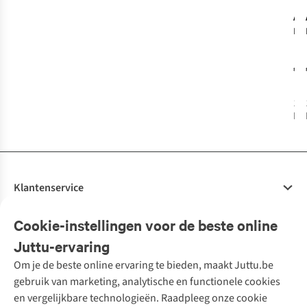
An
Hem
Den
€7
1
k
bes
Klantenservice
Veelgestelde vragen
Cookie-instellingen voor de beste online
Onze diensten
Bestellen
Juttu-ervaring
Betalen
Tweedehands - ReJUsed
Om je de beste online ervaring te bieden, maakt Juttu.be
Juttu
10% studentenkorting
Kledingatelier
gebruik van marketing, analytische en functionele cookies
Klarna - achteraf betalen
Personal shopping
Over ons
en vergelijkbare technologieën. Raadpleeg onze cookie
Levering
Merken
Textielbox