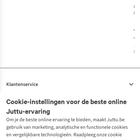
Nic
Ke
Che
Nat
€3
€1
1
k
bes
Klantenservice
Veelgestelde vragen
Cookie-instellingen voor de beste online
Onze diensten
Bestellen
Juttu-ervaring
Betalen
Tweedehands - ReJUsed
Om je de beste online ervaring te bieden, maakt Juttu.be
Juttu
10% studentenkorting
Kledingatelier
gebruik van marketing, analytische en functionele cookies
Klarna - achteraf betalen
Personal shopping
Over ons
en vergelijkbare technologieën. Raadpleeg onze cookie
Levering
Merken
Textielbox