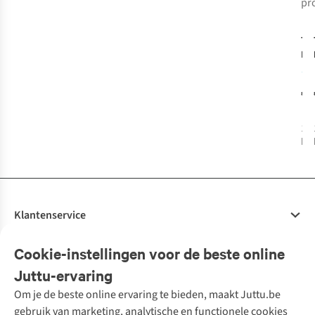
pr
TH
MA
Ke
Ma
€2
1
k
bes
Klantenservice
Veelgestelde vragen
Cookie-instellingen voor de beste online
Onze diensten
Bestellen
Juttu-ervaring
Betalen
Tweedehands - ReJUsed
Om je de beste online ervaring te bieden, maakt Juttu.be
Juttu
10% studentenkorting
Kledingatelier
gebruik van marketing, analytische en functionele cookies
Klarna - achteraf betalen