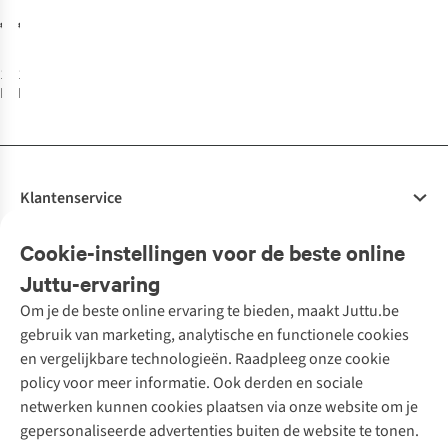
Burgendy
Armrest And
€135,00
€229,95
Rattan
1
kleur
1
kleur
beschikbaar
beschikbaar
Klantenservice
Veelgestelde vragen
Cookie-instellingen voor de beste online
Onze diensten
Bestellen
Juttu-ervaring
Betalen
Tweedehands - ReJUsed
Om je de beste online ervaring te bieden, maakt Juttu.be
Juttu
10% studentenkorting
Kledingatelier
gebruik van marketing, analytische en functionele cookies
Klarna - achteraf betalen
Personal shopping
Over ons
en vergelijkbare technologieën. Raadpleeg onze cookie
Levering
Merken
Textielbox
Juttu Friends
policy voor meer informatie. Ook derden en sociale
Retourneren
Events / workshops
Inspiratie
netwerken kunnen cookies plaatsen via onze website om je
Nathalie Vleeschouwer
Bestelling herroepen
Werken bij Juttu
gepersonaliseerde advertenties buiten de website te tonen.
Selected dames
Garantie
Meld je aan voor de nieuwsbrief