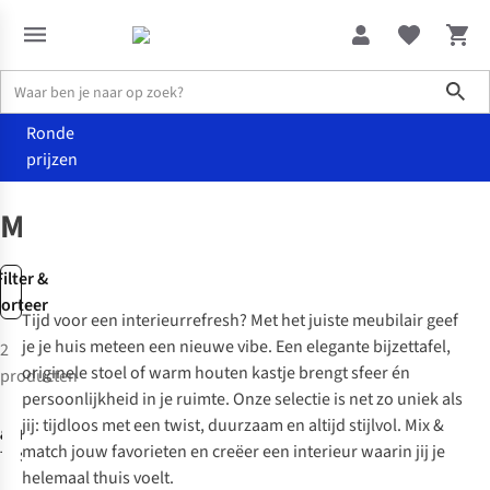
Sho
Ronde
prijzen
Woonaccessoires
Meubilair
Meubilair
Filter &
sorteer
Tijd voor een interieurrefresh? Met het juiste meubilair geef
je je huis meteen een nieuwe vibe. Een elegante bijzettafel,
2
originele stoel of warm houten kastje brengt sfeer én
producten
persoonlijkheid in je ruimte. Onze selectie is net zo uniek als
jij: tijdloos met een twist, duurzaam en altijd stijlvol. Mix &
&KLEVERING
Madam Stoltz
match jouw favorieten en creëer een interieur waarin jij je
Tafel Pillar
Stoel Wooden
helemaal thuis voelt.
Marshmallow
Chair With