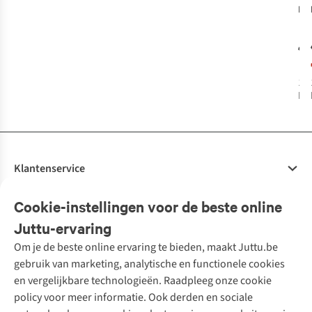
Ho
Org
Ara
€1
Dis
1
k
bes
Klantenservice
Veelgestelde vragen
Cookie-instellingen voor de beste online
Onze diensten
Bestellen
Juttu-ervaring
Betalen
Tweedehands - ReJUsed
Om je de beste online ervaring te bieden, maakt Juttu.be
Juttu
10% studentenkorting
Kledingatelier
gebruik van marketing, analytische en functionele cookies
Klarna - achteraf betalen
Personal shopping
Over ons
en vergelijkbare technologieën. Raadpleeg onze cookie
Levering
Merken
Textielbox
Juttu Friends
policy voor meer informatie. Ook derden en sociale
Retourneren
Events / workshops
Inspiratie