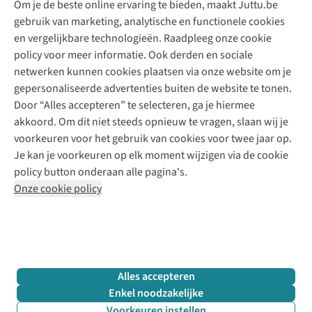
Om je de beste online ervaring te bieden, maakt Juttu.be
Juttu
10% studentenkorting
Kledingatelier
gebruik van marketing, analytische en functionele cookies
Klarna - achteraf betalen
Personal shopping
Over ons
en vergelijkbare technologieën. Raadpleeg onze cookie
Levering
Merken
Textielbox
Juttu Friends
policy voor meer informatie. Ook derden en sociale
Retourneren
Events / workshops
Inspiratie
netwerken kunnen cookies plaatsen via onze website om je
Nathalie Vleeschouwer
Bestelling herroepen
Werken bij Juttu
gepersonaliseerde advertenties buiten de website te tonen.
Selected dames
Garantie
Meld je aan voor de nieuwsbrief
Onze winkels
Door “Alles accepteren” te selecteren, ga je hiermee
HKLiving
Contact
akkoord. Om dit niet steeds opnieuw te vragen, slaan wij je
De wereld van Juttu
Dickies
Follow us
voorkeuren voor het gebruik van cookies voor twee jaar op.
Verantwoord ondernemen
Sessùn
Je kan je voorkeuren op elk moment wijzigen via de cookie
Toegankelijkheidsverklaring
Strom
policy button onderaan alle pagina's.
O My Bag
Onze cookie policy
Revolution
Disclaimer
Privacy Policy
Algemene voorwaarden
YAS
Cookie Policy
Four Roses
Retail Concepts N.V.,
Smallandlaan 9,
2660 Hoboken
team@juttu.be
+32 (0)3 828 30 15
Alles accepteren
BTW BE 0416.762.280
Enkel noodzakelijke
Voorkeuren instellen