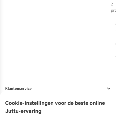
2
-
pr
R
Col
Tru
Ove
€7
10
bes
%
Klantenservice
Veelgestelde vragen
Cookie-instellingen voor de beste online
Onze diensten
Bestellen
Juttu-ervaring
Betalen
Tweedehands - ReJUsed