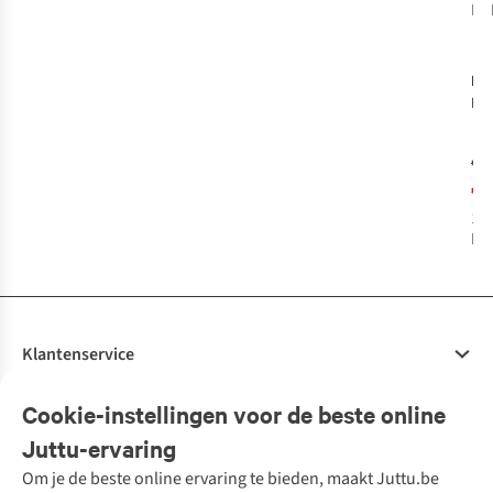
bes
-
De
Ba
Swi
€7
€3
1
k
bes
Klantenservice
Veelgestelde vragen
Cookie-instellingen voor de beste online
Onze diensten
Bestellen
Juttu-ervaring
Betalen
Tweedehands - ReJUsed
Om je de beste online ervaring te bieden, maakt Juttu.be
Juttu
10% studentenkorting
Kledingatelier