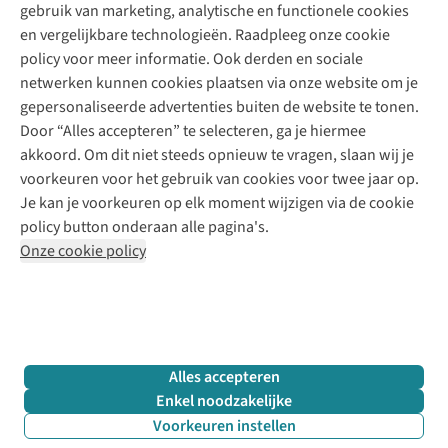
gebruik van marketing, analytische en functionele cookies
Klarna - achteraf betalen
Personal shopping
Over ons
en vergelijkbare technologieën. Raadpleeg onze cookie
Levering
Merken
Textielbox
Juttu Friends
policy voor meer informatie. Ook derden en sociale
Retourneren
Events / workshops
Inspiratie
netwerken kunnen cookies plaatsen via onze website om je
Nathalie Vleeschouwer
Bestelling herroepen
Werken bij Juttu
gepersonaliseerde advertenties buiten de website te tonen.
Selected dames
Garantie
Meld je aan voor de nieuwsbrief
Onze winkels
Door “Alles accepteren” te selecteren, ga je hiermee
HKLiving
Contact
akkoord. Om dit niet steeds opnieuw te vragen, slaan wij je
De wereld van Juttu
Dickies
Follow us
voorkeuren voor het gebruik van cookies voor twee jaar op.
Verantwoord ondernemen
Sessùn
Je kan je voorkeuren op elk moment wijzigen via de cookie
Toegankelijkheidsverklaring
Strom
policy button onderaan alle pagina's.
O My Bag
Onze cookie policy
Revolution
Disclaimer
Privacy Policy
Algemene voorwaarden
YAS
Cookie Policy
Four Roses
Retail Concepts N.V.,
Smallandlaan 9,
2660 Hoboken
team@juttu.be
+32 (0)3 828 30 15
Alles accepteren
BTW BE 0416.762.280
Enkel noodzakelijke
Voorkeuren instellen
Filter & sorteer