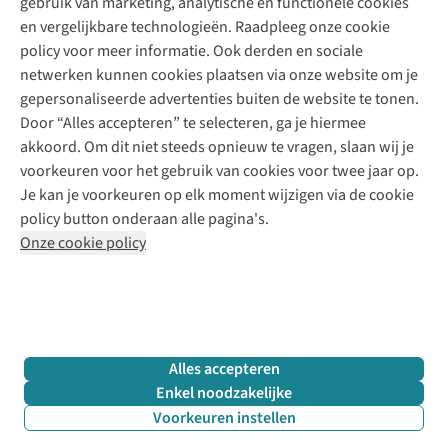
gebruik van marketing, analytische en functionele cookies
Klarna - achteraf betalen
Personal shopping
Over ons
en vergelijkbare technologieën. Raadpleeg onze cookie
Levering
Merken
Textielbox
Juttu Friends
policy voor meer informatie. Ook derden en sociale
Retourneren
Events / workshops
Inspiratie
netwerken kunnen cookies plaatsen via onze website om je
Nathalie Vleeschouwer
Bestelling herroepen
Werken bij Juttu
gepersonaliseerde advertenties buiten de website te tonen.
Selected dames
Garantie
Meld je aan voor de nieuwsbrief
Onze winkels
Door “Alles accepteren” te selecteren, ga je hiermee
HKLiving
Contact
akkoord. Om dit niet steeds opnieuw te vragen, slaan wij je
De wereld van Juttu
Dickies
Follow us
voorkeuren voor het gebruik van cookies voor twee jaar op.
Verantwoord ondernemen
Sessùn
Je kan je voorkeuren op elk moment wijzigen via de cookie
Toegankelijkheidsverklaring
Strom
policy button onderaan alle pagina's.
O My Bag
Onze cookie policy
Revolution
Disclaimer
Privacy Policy
Algemene voorwaarden
YAS
Cookie Policy
Four Roses
Retail Concepts N.V.,
Smallandlaan 9,
2660 Hoboken
team@juttu.be
+32 (0)3 828 30 15
Alles accepteren
BTW BE 0416.762.280
Enkel noodzakelijke
Voorkeuren instellen
Filter & sorteer