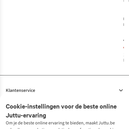
bes
R
pr
Far
Br
€7
€2
1
k
bes
Klantenservice
Veelgestelde vragen
Cookie-instellingen voor de beste online
Onze diensten
Bestellen
Juttu-ervaring
Betalen
Tweedehands - ReJUsed
Om je de beste online ervaring te bieden, maakt Juttu.be
Juttu
10% studentenkorting
Kledingatelier