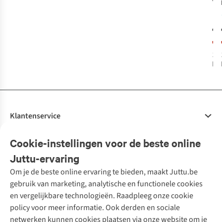
Te-
Eg
€3
€2
1
k
bes
Klantenservice
Veelgestelde vragen
Cookie-instellingen voor de beste online
Onze diensten
Bestellen
Juttu-ervaring
Betalen
Tweedehands - ReJUsed
Om je de beste online ervaring te bieden, maakt Juttu.be
Juttu
10% studentenkorting
Kledingatelier
gebruik van marketing, analytische en functionele cookies
Klarna - achteraf betalen
Personal shopping
Over ons
en vergelijkbare technologieën. Raadpleeg onze cookie
Levering
Merken
Textielbox
Juttu Friends
policy voor meer informatie. Ook derden en sociale
Retourneren
Events / workshops
Inspiratie
netwerken kunnen cookies plaatsen via onze website om je
Nathalie Vleeschouwer