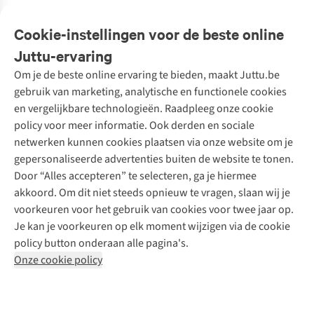
Veelgestelde vragen
Cookie-instellingen voor de beste online
Onze diensten
Bestellen
Juttu-ervaring
Betalen
Tweedehands - ReJUsed
Om je de beste online ervaring te bieden, maakt Juttu.be
Juttu
10% studentenkorting
Kledingatelier
gebruik van marketing, analytische en functionele cookies
Klarna - achteraf betalen
Personal shopping
Over ons
en vergelijkbare technologieën. Raadpleeg onze cookie
Levering
Merken
Textielbox
Juttu Friends
policy voor meer informatie. Ook derden en sociale
Retourneren
Events / workshops
Inspiratie
netwerken kunnen cookies plaatsen via onze website om je
Nathalie Vleeschouwer
Bestelling herroepen
Werken bij Juttu
gepersonaliseerde advertenties buiten de website te tonen.
Selected dames
Garantie
Meld je aan voor de nieuwsbrief
Onze winkels
Door “Alles accepteren” te selecteren, ga je hiermee
HKLiving
Contact
akkoord. Om dit niet steeds opnieuw te vragen, slaan wij je
De wereld van Juttu
Dickies
Follow us
voorkeuren voor het gebruik van cookies voor twee jaar op.
Verantwoord ondernemen
Sessùn
Je kan je voorkeuren op elk moment wijzigen via de cookie
Toegankelijkheidsverklaring
Strom
policy button onderaan alle pagina's.
O My Bag
Onze cookie policy
Revolution
Disclaimer
Privacy Policy
Algemene voorwaarden
YAS
Cookie Policy
Four Roses