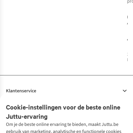
pr
-
B.
Acc
Vis
Ba
€1
2
k
bes
%
Klantenservice
Veelgestelde vragen
Cookie-instellingen voor de beste online
Onze diensten
Bestellen
Juttu-ervaring
Betalen
Tweedehands - ReJUsed
Om je de beste online ervaring te bieden, maakt Juttu.be
Juttu
10% studentenkorting
Kledingatelier
gebruik van marketing, analytische en functionele cookies
Klarna - achteraf betalen