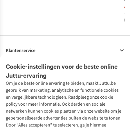
€2
T- 
€1
11
D 
1
k
bes
Klantenservice
Veelgestelde vragen
Cookie-instellingen voor de beste online
Onze diensten
Bestellen
Juttu-ervaring
Betalen
Tweedehands - ReJUsed
Om je de beste online ervaring te bieden, maakt Juttu.be
Juttu
10% studentenkorting
Kledingatelier
gebruik van marketing, analytische en functionele cookies
Klarna - achteraf betalen
Personal shopping
Over ons
en vergelijkbare technologieën. Raadpleeg onze cookie
Levering
Merken
Textielbox
Juttu Friends
policy voor meer informatie. Ook derden en sociale
Retourneren
Events / workshops
Inspiratie
netwerken kunnen cookies plaatsen via onze website om je
Nathalie Vleeschouwer
Bestelling herroepen
Werken bij Juttu
gepersonaliseerde advertenties buiten de website te tonen.
Selected dames
Garantie
Meld je aan voor de nieuwsbrief
Onze winkels
Door “Alles accepteren” te selecteren, ga je hiermee
HKLiving
Contact