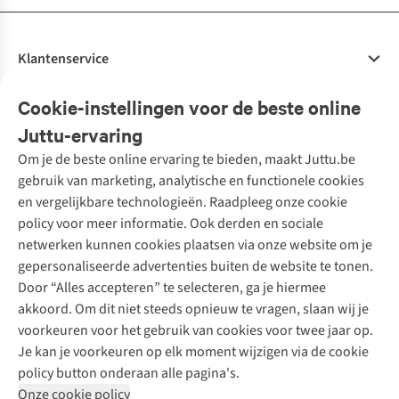
Klantenservice
Veelgestelde vragen
Cookie-instellingen voor de beste online
Onze diensten
Bestellen
Juttu-ervaring
Betalen
Tweedehands - ReJUsed
Om je de beste online ervaring te bieden, maakt Juttu.be
Juttu
10% studentenkorting
Kledingatelier
gebruik van marketing, analytische en functionele cookies
Klarna - achteraf betalen
Personal shopping
Over ons
en vergelijkbare technologieën. Raadpleeg onze cookie
Levering
Merken
Textielbox
Juttu Friends
policy voor meer informatie. Ook derden en sociale
Retourneren
Events / workshops
Inspiratie
netwerken kunnen cookies plaatsen via onze website om je
Nathalie Vleeschouwer
Bestelling herroepen
Werken bij Juttu
gepersonaliseerde advertenties buiten de website te tonen.
Selected dames
Garantie
Meld je aan voor de nieuwsbrief
Onze winkels
Door “Alles accepteren” te selecteren, ga je hiermee
HKLiving
Contact
akkoord. Om dit niet steeds opnieuw te vragen, slaan wij je
De wereld van Juttu
Dickies
Follow us
voorkeuren voor het gebruik van cookies voor twee jaar op.
Verantwoord ondernemen
Sessùn
Je kan je voorkeuren op elk moment wijzigen via de cookie
Toegankelijkheidsverklaring
Strom
policy button onderaan alle pagina's.
O My Bag
Onze cookie policy