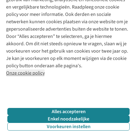
Klarna - achteraf betalen
Personal shopping
Over ons
en vergelijkbare technologieën. Raadpleeg onze cookie
Levering
Merken
Textielbox
Juttu Friends
policy voor meer informatie. Ook derden en sociale
Retourneren
Events / workshops
Inspiratie
netwerken kunnen cookies plaatsen via onze website om je
Nathalie Vleeschouwer
Bestelling herroepen
Werken bij Juttu
gepersonaliseerde advertenties buiten de website te tonen.
Selected dames
Garantie
Meld je aan voor de nieuwsbrief
Onze winkels
Door “Alles accepteren” te selecteren, ga je hiermee
HKLiving
Contact
akkoord. Om dit niet steeds opnieuw te vragen, slaan wij je
De wereld van Juttu
Dickies
Follow us
voorkeuren voor het gebruik van cookies voor twee jaar op.
Verantwoord ondernemen
Sessùn
Je kan je voorkeuren op elk moment wijzigen via de cookie
Toegankelijkheidsverklaring
Strom
policy button onderaan alle pagina's.
O My Bag
Onze cookie policy
Revolution
Disclaimer
Privacy Policy
Algemene voorwaarden
YAS
Cookie Policy
Four Roses
Retail Concepts N.V.,
Smallandlaan 9,
2660 Hoboken
team@juttu.be
+32 (0)3 828 30 15
Alles accepteren
BTW BE 0416.762.280
Enkel noodzakelijke
Voorkeuren instellen
Filter & sorteer