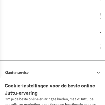
-
He
Spe
Coc
Tri
€1
1
k
bes
Klantenservice
Veelgestelde vragen
Cookie-instellingen voor de beste online
Onze diensten
Bestellen
Juttu-ervaring
Betalen
Tweedehands - ReJUsed
Om je de beste online ervaring te bieden, maakt Juttu.be
Juttu
10% studentenkorting
Kledingatelier
gebruik van marketing, analytische en functionele cookies