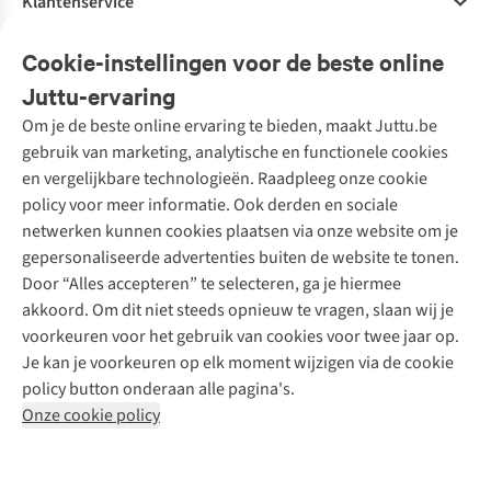
Klantenservice
Veelgestelde vragen
Cookie-instellingen voor de beste online
Onze diensten
Bestellen
Juttu-ervaring
Betalen
Tweedehands - ReJUsed
Om je de beste online ervaring te bieden, maakt Juttu.be
Juttu
10% studentenkorting
Kledingatelier
gebruik van marketing, analytische en functionele cookies
Klarna - achteraf betalen
Personal shopping
Over ons
en vergelijkbare technologieën. Raadpleeg onze cookie
Levering
Merken
Textielbox
Juttu Friends
policy voor meer informatie. Ook derden en sociale
Retourneren
Events / workshops
Inspiratie
netwerken kunnen cookies plaatsen via onze website om je
Nathalie Vleeschouwer
Bestelling herroepen
Werken bij Juttu
gepersonaliseerde advertenties buiten de website te tonen.
Selected dames
Garantie
Meld je aan voor de nieuwsbrief
Onze winkels
Door “Alles accepteren” te selecteren, ga je hiermee
HKLiving
Contact
akkoord. Om dit niet steeds opnieuw te vragen, slaan wij je
De wereld van Juttu
Dickies
Follow us
voorkeuren voor het gebruik van cookies voor twee jaar op.
Verantwoord ondernemen
Sessùn
Je kan je voorkeuren op elk moment wijzigen via de cookie
Toegankelijkheidsverklaring
Strom
policy button onderaan alle pagina's.
O My Bag
Onze cookie policy
Revolution
Disclaimer
Privacy Policy
Algemene voorwaarden
YAS
Cookie Policy
Four Roses