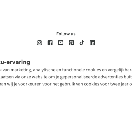
Follow us
tu-ervaring
Disclaimer
Privacy Policy
Algemene voorwaarden
Cookie Policy
ik van marketing, analytische en functionele cookies en vergelijkb
atsen via onze website om je gepersonaliseerde advertenties buite
aan wij je voorkeuren voor het gebruik van cookies voor twee jaar 