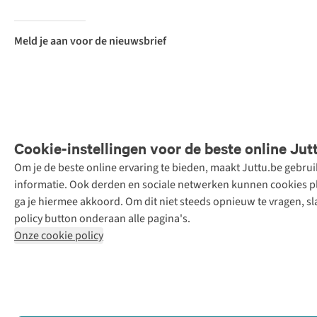
Meld je aan voor de nieuwsbrief
Cookie-instellingen voor de beste online Jut
Om je de beste online ervaring te bieden, maakt Juttu.be gebru
Retail Concepts
informatie. Ook derden en sociale netwerken kunnen cookies pla
N.V.,
ga je hiermee akkoord. Om dit niet steeds opnieuw te vragen, sl
Smallandlaan
policy button onderaan alle pagina's.
9, 2660
Onze cookie policy
Hoboken
+32 (0)3 828
30 15
team@juttu.be