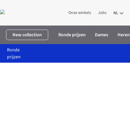
Onze winkels
Jobs
NL
New collection
Ronde prijzen
Dames
Heren
Ronde
prijzen
Home
Korting for ju
Millésima éditions Korting for ju