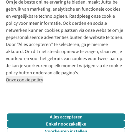
Om je de beste online ervaring te bieden, maakt Juttu.be
Juttu
10% studentenkorting
Kledingatelier
gebruik van marketing, analytische en functionele cookies
Klarna - achteraf betalen
Personal shopping
Over ons
en vergelijkbare technologieën. Raadpleeg onze cookie
Levering
Merken
Textielbox
Juttu Friends
policy voor meer informatie. Ook derden en sociale
Retourneren
Events / workshops
Inspiratie
netwerken kunnen cookies plaatsen via onze website om je
Nathalie Vleeschouwer
Bestelling herroepen
Werken bij Juttu
gepersonaliseerde advertenties buiten de website te tonen.
Selected dames
Garantie
Meld je aan voor de nieuwsbrief
Onze winkels
Door “Alles accepteren” te selecteren, ga je hiermee
HKLiving
Contact
akkoord. Om dit niet steeds opnieuw te vragen, slaan wij je
De wereld van Juttu
Dickies
Follow us
voorkeuren voor het gebruik van cookies voor twee jaar op.
Verantwoord ondernemen
Sessùn
Je kan je voorkeuren op elk moment wijzigen via de cookie
Toegankelijkheidsverklaring
Strom
policy button onderaan alle pagina's.
O My Bag
Onze cookie policy
Revolution
Disclaimer
Privacy Policy
Algemene voorwaarden
YAS
Cookie Policy
Four Roses
Retail Concepts N.V.,
Smallandlaan 9,
2660 Hoboken
team@juttu.be
+32 (0)3 828 30 15
Alles accepteren
BTW BE 0416.762.280
Enkel noodzakelijke
Voorkeuren instellen