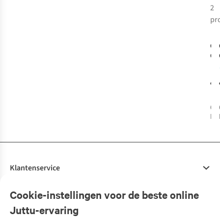
2
-
pr
R
Org
On
Hig
€2
6
k
bes
%
Klantenservice
Veelgestelde vragen
Cookie-instellingen voor de beste online
Onze diensten
Bestellen
Juttu-ervaring
Betalen
Tweedehands - ReJUsed