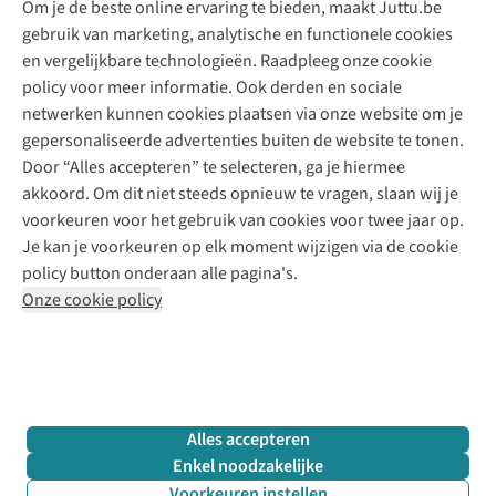
Om je de beste online ervaring te bieden, maakt Juttu.be
Juttu
10% studentenkorting
Kledingatelier
gebruik van marketing, analytische en functionele cookies
Klarna - achteraf betalen
Personal shopping
Over ons
en vergelijkbare technologieën. Raadpleeg onze cookie
Levering
Merken
Textielbox
Juttu Friends
policy voor meer informatie. Ook derden en sociale
Retourneren
Events / workshops
Inspiratie
netwerken kunnen cookies plaatsen via onze website om je
Nathalie Vleeschouwer
Bestelling herroepen
Werken bij Juttu
gepersonaliseerde advertenties buiten de website te tonen.
Selected dames
Garantie
Meld je aan voor de nieuwsbrief
Onze winkels
Door “Alles accepteren” te selecteren, ga je hiermee
HKLiving
Contact
akkoord. Om dit niet steeds opnieuw te vragen, slaan wij je
De wereld van Juttu
Dickies
Follow us
voorkeuren voor het gebruik van cookies voor twee jaar op.
Verantwoord ondernemen
Sessùn
Je kan je voorkeuren op elk moment wijzigen via de cookie
Toegankelijkheidsverklaring
Strom
policy button onderaan alle pagina's.
O My Bag
Onze cookie policy
Revolution
Disclaimer
Privacy Policy
Algemene voorwaarden
YAS
Cookie Policy
Four Roses
Retail Concepts N.V.,
Smallandlaan 9,
2660 Hoboken
team@juttu.be
+32 (0)3 828 30 15
Alles accepteren
BTW BE 0416.762.280
Enkel noodzakelijke
Voorkeuren instellen