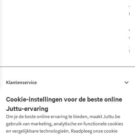
Ta
Lo
€1
€3
1
k
bes
Klantenservice
Veelgestelde vragen
Cookie-instellingen voor de beste online
Onze diensten
Bestellen
Juttu-ervaring
Betalen
Tweedehands - ReJUsed
Om je de beste online ervaring te bieden, maakt Juttu.be
Juttu
10% studentenkorting
Kledingatelier
gebruik van marketing, analytische en functionele cookies
Klarna - achteraf betalen
Personal shopping
Over ons
en vergelijkbare technologieën. Raadpleeg onze cookie
Levering
Merken
Textielbox