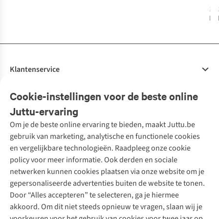
La
1
k
bes
Klantenservice
Veelgestelde vragen
Cookie-instellingen voor de beste online
Onze diensten
Bestellen
Juttu-ervaring
Betalen
Tweedehands - ReJUsed
Om je de beste online ervaring te bieden, maakt Juttu.be
Juttu
10% studentenkorting
Kledingatelier
gebruik van marketing, analytische en functionele cookies
Klarna - achteraf betalen
Personal shopping
Over ons
en vergelijkbare technologieën. Raadpleeg onze cookie
Levering
Merken
Textielbox
Juttu Friends
policy voor meer informatie. Ook derden en sociale
Retourneren
Events / workshops
Inspiratie
netwerken kunnen cookies plaatsen via onze website om je
Nathalie Vleeschouwer
Bestelling herroepen
Werken bij Juttu
gepersonaliseerde advertenties buiten de website te tonen.
Selected dames
Garantie
Meld je aan voor de nieuwsbrief
Onze winkels
Door “Alles accepteren” te selecteren, ga je hiermee
HKLiving
Contact
akkoord. Om dit niet steeds opnieuw te vragen, slaan wij je
De wereld van Juttu
Dickies
Follow us
voorkeuren voor het gebruik van cookies voor twee jaar op.
Verantwoord ondernemen