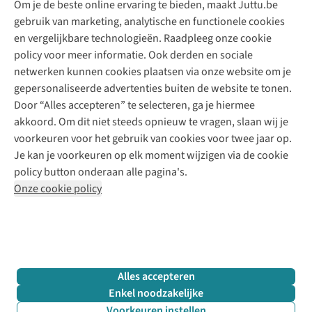
Om je de beste online ervaring te bieden, maakt Juttu.be
Juttu
10% studentenkorting
Kledingatelier
gebruik van marketing, analytische en functionele cookies
Klarna - achteraf betalen
Personal shopping
Over ons
en vergelijkbare technologieën. Raadpleeg onze cookie
Levering
Merken
Textielbox
Juttu Friends
policy voor meer informatie. Ook derden en sociale
Retourneren
Events / workshops
Inspiratie
netwerken kunnen cookies plaatsen via onze website om je
Nathalie Vleeschouwer
Bestelling herroepen
Werken bij Juttu
gepersonaliseerde advertenties buiten de website te tonen.
Selected dames
Garantie
Meld je aan voor de nieuwsbrief
Onze winkels
Door “Alles accepteren” te selecteren, ga je hiermee
HKLiving
Contact
akkoord. Om dit niet steeds opnieuw te vragen, slaan wij je
De wereld van Juttu
Dickies
Follow us
voorkeuren voor het gebruik van cookies voor twee jaar op.
Verantwoord ondernemen
Sessùn
Je kan je voorkeuren op elk moment wijzigen via de cookie
Toegankelijkheidsverklaring
Strom
policy button onderaan alle pagina's.
O My Bag
Onze cookie policy
Revolution
Disclaimer
Privacy Policy
Algemene voorwaarden
YAS
Cookie Policy
Four Roses
Retail Concepts N.V.,
Smallandlaan 9,
2660 Hoboken
team@juttu.be
+32 (0)3 828 30 15
Alles accepteren
BTW BE 0416.762.280
Enkel noodzakelijke
Voorkeuren instellen