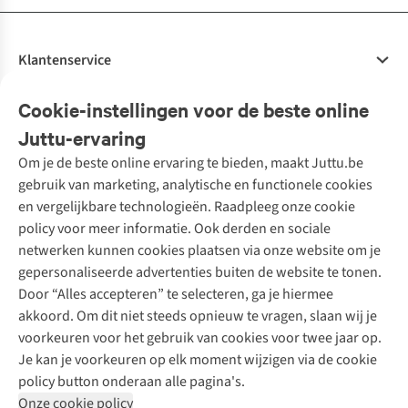
Klantenservice
Veelgestelde vragen
Cookie-instellingen voor de beste online
Onze diensten
Bestellen
Juttu-ervaring
Betalen
Tweedehands - ReJUsed
Om je de beste online ervaring te bieden, maakt Juttu.be
Juttu
10% studentenkorting
Kledingatelier
gebruik van marketing, analytische en functionele cookies
Klarna - achteraf betalen
Personal shopping
Over ons
en vergelijkbare technologieën. Raadpleeg onze cookie
Levering
Merken
Textielbox
Juttu Friends
policy voor meer informatie. Ook derden en sociale
Retourneren
Events / workshops
Inspiratie
netwerken kunnen cookies plaatsen via onze website om je
Nathalie Vleeschouwer
Bestelling herroepen
Werken bij Juttu
gepersonaliseerde advertenties buiten de website te tonen.
Selected dames
Garantie
Meld je aan voor de nieuwsbrief
Onze winkels
Door “Alles accepteren” te selecteren, ga je hiermee
HKLiving
Contact
akkoord. Om dit niet steeds opnieuw te vragen, slaan wij je
De wereld van Juttu
Dickies
Follow us
voorkeuren voor het gebruik van cookies voor twee jaar op.
Verantwoord ondernemen
Sessùn
Je kan je voorkeuren op elk moment wijzigen via de cookie
Toegankelijkheidsverklaring
Strom
policy button onderaan alle pagina's.
O My Bag
Onze cookie policy