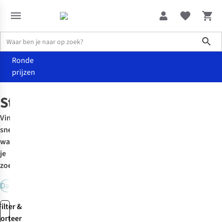
Sho
Ronde
prijzen
Trends
Streepjes
Streepjes
Vind
snel
wat
je
zoekt:
Dames
Heren
Filter &
sorteer