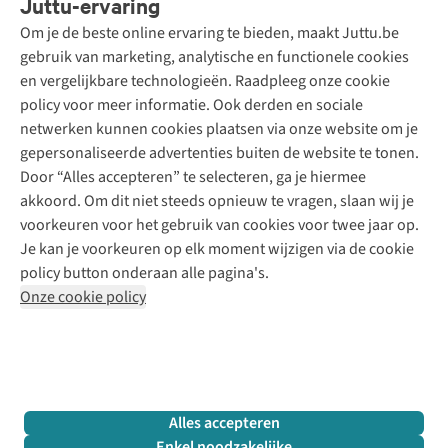
Juttu-ervaring
Betalen
Tweedehands - ReJUsed
Om je de beste online ervaring te bieden, maakt Juttu.be
Juttu
10% studentenkorting
Kledingatelier
gebruik van marketing, analytische en functionele cookies
Klarna - achteraf betalen
Personal shopping
Over ons
en vergelijkbare technologieën. Raadpleeg onze cookie
Levering
Merken
Textielbox
Juttu Friends
policy voor meer informatie. Ook derden en sociale
Retourneren
Events / workshops
Inspiratie
netwerken kunnen cookies plaatsen via onze website om je
Nathalie Vleeschouwer
Bestelling herroepen
Werken bij Juttu
gepersonaliseerde advertenties buiten de website te tonen.
Selected dames
Garantie
Meld je aan voor de nieuwsbrief
Onze winkels
Door “Alles accepteren” te selecteren, ga je hiermee
HKLiving
Contact
akkoord. Om dit niet steeds opnieuw te vragen, slaan wij je
De wereld van Juttu
Dickies
Follow us
voorkeuren voor het gebruik van cookies voor twee jaar op.
Verantwoord ondernemen
Sessùn
Je kan je voorkeuren op elk moment wijzigen via de cookie
Toegankelijkheidsverklaring
Strom
policy button onderaan alle pagina's.
O My Bag
Onze cookie policy
Revolution
Disclaimer
Privacy Policy
Algemene voorwaarden
YAS
Cookie Policy
Four Roses
Retail Concepts N.V.,
Smallandlaan 9,
2660 Hoboken
team@juttu.be
+32 (0)3 828 30 15
Alles accepteren
BTW BE 0416.762.280
Enkel noodzakelijke