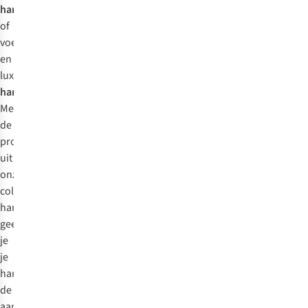
handzeep
of
voedende
en
luxueuze
handcrème
.
Met
de
producten
uit
onze
collectie
handverzorging
geef
je
je
handen
de
aandacht