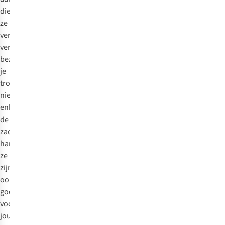
die
ze
verdienen. Deze
verzorgingsproducten
bezorgen
je
trouwens
niet
enkel
de
zachtste
handen,
ze
zijn
ook
goed
voor
jouw