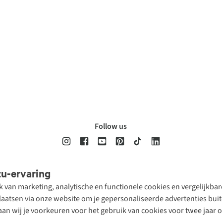
Follow us
tu-ervaring
Disclaimer
Privacy Policy
Algemene voorwaarden
Cookie Policy
ik van marketing, analytische en functionele cookies en vergelijkb
atsen via onze website om je gepersonaliseerde advertenties buite
aan wij je voorkeuren voor het gebruik van cookies voor twee jaar 