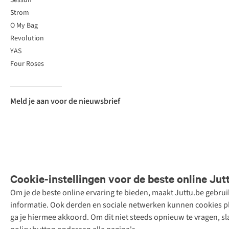
Sessùn
Strom
O My Bag
Revolution
YAS
Four Roses
Meld je aan voor de nieuwsbrief
Cookie-instellingen voor de beste online Jut
Om je de beste online ervaring te bieden, maakt Juttu.be gebru
Retail Concepts
informatie. Ook derden en sociale netwerken kunnen cookies pla
N.V.,
ga je hiermee akkoord. Om dit niet steeds opnieuw te vragen, sl
Smallandlaan