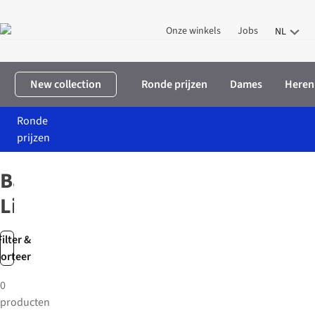
Onze winkels
Jobs
NL
New collection
Ronde prijzen
Dames
Heren
Ronde
prijzen
Home
Merken
Barebones Living
Barebones
Living
Filter &
sorteer
0
producten