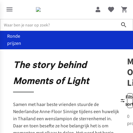
Sho
Ronde
prijzen
Merken
Moments Of Light
M
The story behind
O
Moments of Light
L
Filt
sor
Samen met haar beste vrienden stuurde de
Nederlandse Anne-Floor Sinnige tijdens een huwelijk
0
in Thailand een wenslampion de sterrenhemel in.
pr
Daar en toen besefte ze hoe belangrijk het is om