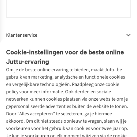
Klantenservice
Veelgestelde vragen
Cookie-instellingen voor de beste online
Onze diensten
Bestellen
Juttu-ervaring
Betalen
Tweedehands - ReJUsed
Om je de beste online ervaring te bieden, maakt Juttu.be
Juttu
10% studentenkorting
Kledingatelier
gebruik van marketing, analytische en functionele cookies
Klarna - achteraf betalen
Personal shopping
Over ons
en vergelijkbare technologieën. Raadpleeg onze cookie
Levering
Merken
Textielbox
Juttu Friends
policy voor meer informatie. Ook derden en sociale
Retourneren
Events / workshops
Inspiratie
netwerken kunnen cookies plaatsen via onze website om je
Nathalie Vleeschouwer
Bestelling herroepen
Werken bij Juttu
gepersonaliseerde advertenties buiten de website te tonen.
Selected dames
Garantie
Meld je aan voor de nieuwsbrief
Onze winkels
Door “Alles accepteren” te selecteren, ga je hiermee
HKLiving
Contact
De wereld van Juttu
akkoord. Om dit niet steeds opnieuw te vragen, slaan wij je
Dickies
Follow us
voorkeuren voor het gebruik van cookies voor twee jaar op.
Verantwoord ondernemen
Sessùn
Je kan je voorkeuren op elk moment wijzigen via de cookie
Toegankelijkheidsverklaring