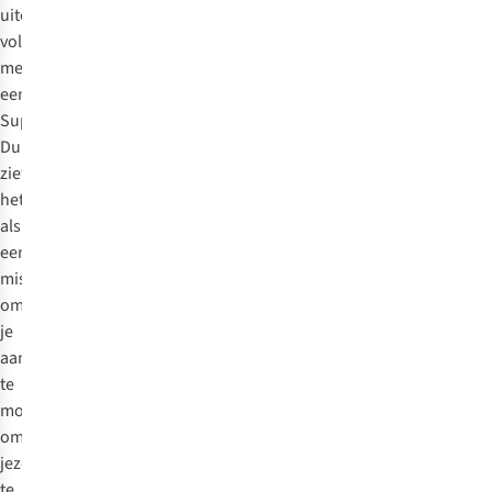
uiteraard
volmondig
mee
eens.
Super
Duper
ziet
het
als
een
missie
om
je
aan
te
moedigen
om
jezelf
te