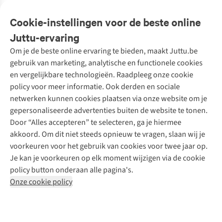
Veelgestelde vragen
Cookie-instellingen voor de beste online
Onze diensten
Bestellen
Juttu-ervaring
Betalen
Tweedehands - ReJUsed
Om je de beste online ervaring te bieden, maakt Juttu.be
Juttu
10% studentenkorting
Kledingatelier
gebruik van marketing, analytische en functionele cookies
Klarna - achteraf betalen
Personal shopping
Over ons
en vergelijkbare technologieën. Raadpleeg onze cookie
Levering
Merken
Textielbox
Juttu Friends
policy voor meer informatie. Ook derden en sociale
Retourneren
Events / workshops
Inspiratie
netwerken kunnen cookies plaatsen via onze website om je
Nathalie Vleeschouwer
Bestelling herroepen
Werken bij Juttu
gepersonaliseerde advertenties buiten de website te tonen.
Selected dames
Garantie
Meld je aan voor de nieuwsbrief
Onze winkels
Door “Alles accepteren” te selecteren, ga je hiermee
HKLiving
Contact
akkoord. Om dit niet steeds opnieuw te vragen, slaan wij je
De wereld van Juttu
Dickies
Follow us
voorkeuren voor het gebruik van cookies voor twee jaar op.
Verantwoord ondernemen
Sessùn
Je kan je voorkeuren op elk moment wijzigen via de cookie
Toegankelijkheidsverklaring
Strom
policy button onderaan alle pagina's.
O My Bag
Onze cookie policy
Revolution
Disclaimer
Privacy Policy
Algemene voorwaarden
YAS
Cookie Policy
Four Roses