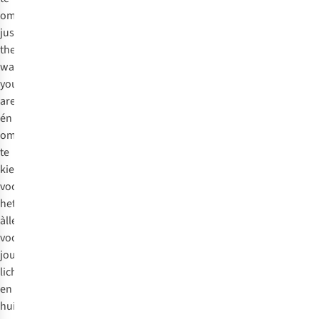
omarmen
just
the
way
you
are
én
om
te
kiezen
voor
het
àllerbeste
voor
jouw
lichaam
en
huid.