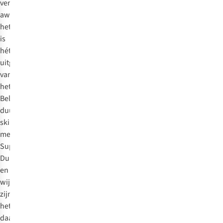
very
awesome
)’,
het
is
hét
uitgangspunt
van
het
Belgische,
duurzame
skincare
merk
Super
Duper
en
wij
zijn
het
daar